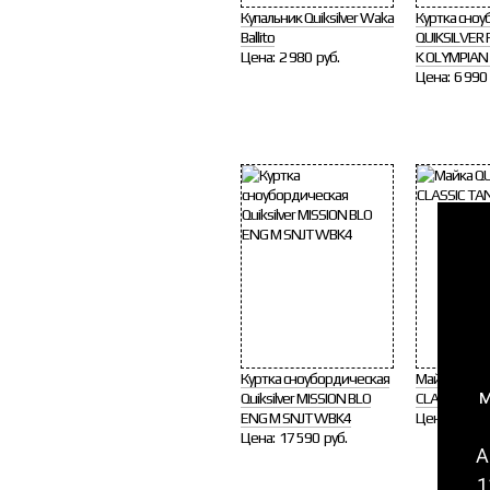
Купальник Quiksilver Waka
Куртка сноу
Ballito
QUIKSILVER F
Цена:
2 980 руб.
K OLYMPIAN
Цена:
6 990 
Куртка сноубордическая
Майка QUIK
м
Quiksilver MISSION BLO
CLASSIC TAN
ENG M SNJT WBK4
Цена:
1 290 
Цена:
17 590 руб.
А
1