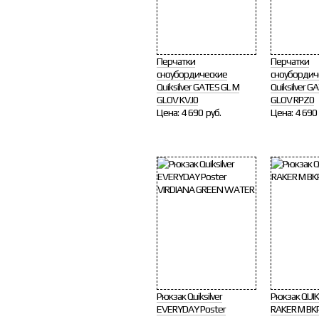
Перчатки
Перчатки
сноубордические
сноубордич
Quiksilver GATES GL M
Quiksilver G
GLOV KVJ0
GLOV RPZ0
Цена:
4 690 руб.
Цена:
4 690 
Рюкзак Quiksilver
Рюкзак QUIK
EVERYDAY Poster
RAKER M BK