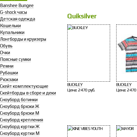
Banshee Bungee
G-shock часы
Quiksilver
Детская одежда
Кошельки
Купальники
Лонгборды и круизеры
Обувь
Очки
Поясные сумки
Ремни
Рубашки
Рюкзаки
BUCKLEY
BUCKLEY
Скейт комплектующие
Цена:
2 470 руб.
Цена:
2 470 
Скейтборды в сборе и деки
Сноуборд ботинки
Сноуборд брюки Ж
Сноуборд брюки М
Сноуборд крепления
Сноуборд куртки Ж
Сноуборд куртки М