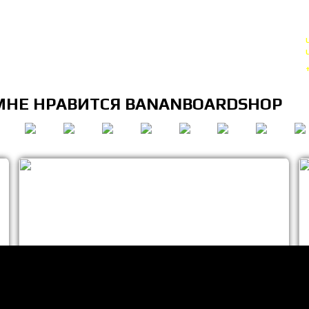
МНЕ НРАВИТСЯ BANANBOARDSHOP
лько НЕКОТОРЫЕ позиции из всего ассортимента. Добро пожаловать в ма