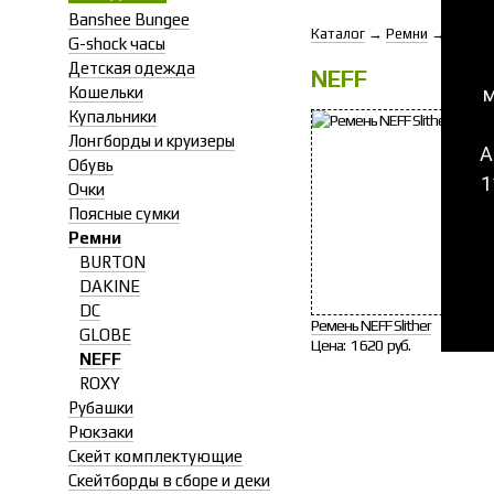
Banshee Bungee
Каталог
→
Ремни
→
NEFF
G-shock часы
Детская одежда
NEFF
м
Кошельки
Купальники
Лонгборды и круизеры
А
Обувь
1
Очки
Поясные сумки
Ремни
BURTON
DAKINE
DC
Ремень NEFF Slither
GLOBE
Цена:
1 620 руб.
NEFF
ROXY
Рубашки
Рюкзаки
Скейт комплектующие
Скейтборды в сборе и деки