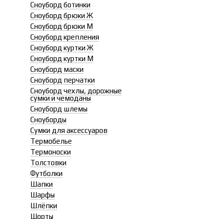
Сноуборд ботинки
Сноуборд брюки Ж
Сноуборд брюки М
Сноуборд крепления
Сноуборд куртки Ж
Сноуборд куртки М
Сноуборд маски
Сноуборд перчатки
Сноуборд чехлы, дорожные
сумки и чемоданы
Сноуборд шлемы
Сноуборды
Сумки для аксессуаров
Термобелье
Термоноски
Толстовки
Футболки
Шапки
Шарфы
Шлёпки
Шорты