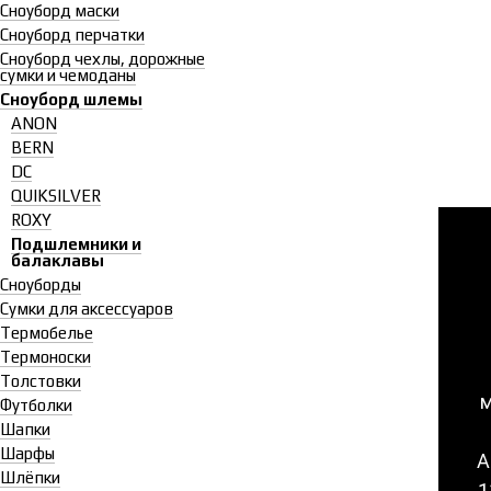
Сноуборд маски
Сноуборд перчатки
Сноуборд чехлы, дорожные
сумки и чемоданы
Сноуборд шлемы
ANON
BERN
DC
QUIKSILVER
ROXY
Подшлемники и
балаклавы
Сноуборды
Сумки для аксессуаров
Термобелье
Термоноски
Толстовки
м
Футболки
Шапки
Шарфы
А
Шлёпки
1