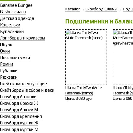
Banshee Bungee
Каталог
→
Сноуборд шлемы
→
Подш
G-shock часы
Детская одежда
Подшлемники и бала
Кошельки
Купальники
Лонгборды и круизеры
Обувь
Очки
Поясные сумки
Ремни
Рубашки
Рюкзаки
Скейт комплектующие
Шапка ThirtyTwo Mute
Шапка Thirt
Скейтборды в сборе и деки
Facemask (camo)
Facemask (g
Сноуборд ботинки
Цена:
2 080 руб.
Цена:
2 080 
Сноуборд брюки Ж
Сноуборд брюки М
Сноуборд крепления
Сноуборд куртки Ж
Сноуборд куртки М