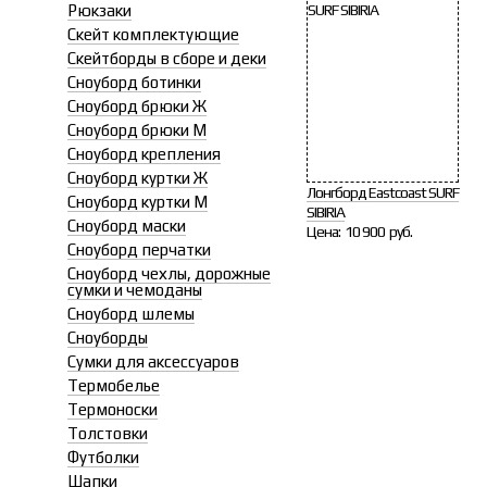
Рюкзаки
Скейт комплектующие
Скейтборды в сборе и деки
Сноуборд ботинки
Сноуборд брюки Ж
Сноуборд брюки М
Сноуборд крепления
Сноуборд куртки Ж
Лонгборд Eastcoast SURF
Сноуборд куртки М
SIBIRIA
Сноуборд маски
Цена:
10 900 руб.
Сноуборд перчатки
Сноуборд чехлы, дорожные
сумки и чемоданы
Сноуборд шлемы
Сноуборды
Сумки для аксессуаров
Термобелье
Термоноски
Толстовки
Футболки
Шапки