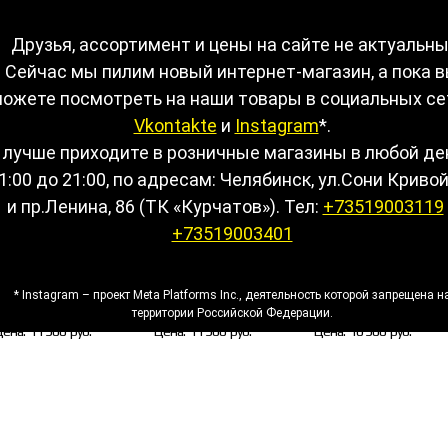
уизеры
→
EastCoast
Друзья, ассортимент и цены на сайте не актуальны
Сейчас мы пилим новый интернет-магазин, а пока 
ожете посмотреть на наши товары в социальных се
Vkontakte
и
Instagram
*.
 лучше приходите в розничные магазины в любой де
1:00 до 21:00, по адресам: Челябинск, ул.Сони Кривой
и пр.Ленина, 86 (ТК «Курчатов»). Тел:
+73519003119
+73519003401
Лонгборд Eastcoast
Лонгборд Eastcoast
Лонгборд Eastcoast
* Instagram – проект Meta Platforms Inc., деятельность которой запрещена н
MOSAIC
PALMS
PIPELINE
территории Российской Федерации.
Цена:
11 900 руб.
Цена:
11 900 руб.
Цена:
10 900 руб.