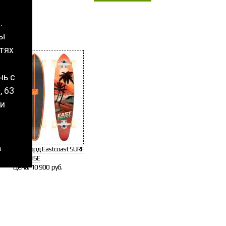
.
вы
тях
нь с
, 63
и
Лонгборд Eastcoast SURF
а
PARADISE
Цена:
10 900 руб.