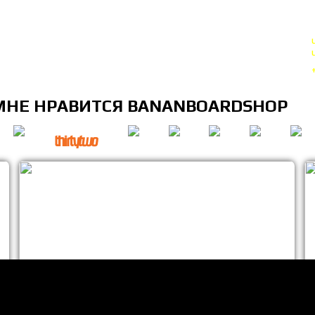
МНЕ НРАВИТСЯ BANANBOARDSHOP
лько НЕКОТОРЫЕ позиции из всего ассортимента. Добро пожаловать в ма