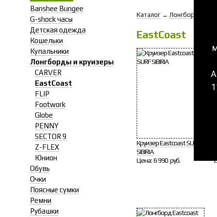
Banshee Bungee
Каталог
→
Лонгборды и кр
G-shock часы
Детская одежда
EastCoast
Кошельки
м
Купальники
Лонгборды и круизеры
CARVER
А
EastCoast
1
FLIP
Footwork
Globe
PENNY
SECTOR 9
Круизер Eastcoast SURF
Z-FLEX
SIBIRIA
Юнион
Цена:
6 990 руб.
Обувь
Очки
Поясные сумки
Ремни
Рубашки