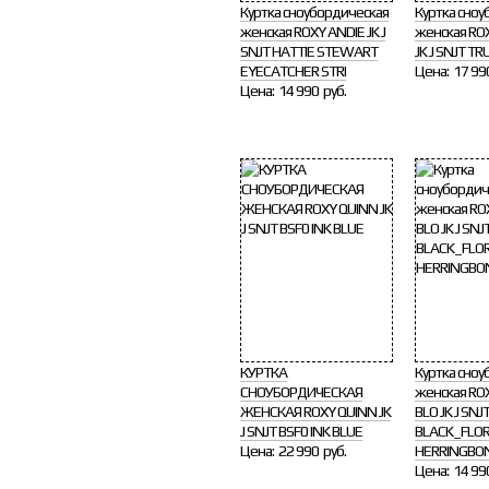
Куртка сноубордическая
Куртка сноу
женская ROXY ANDIE JK J
женская RO
SNJT HATTIE STEWART
JK J SNJT T
EYECATCHER STRI
Цена:
17 99
Цена:
14 990 руб.
КУРТКА
Куртка сноу
СНОУБОРДИЧЕСКАЯ
женская ROX
ЖЕНСКАЯ ROXY QUINN JK
BLO JK J SNJ
J SNJT BSF0 INK BLUE
BLACK_FLO
Цена:
22 990 руб.
HERRINGBO
Цена:
14 99