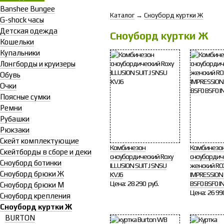
Banshee Bungee
Каталог
→
Сноуборд куртки Ж
G-shock часы
Детская одежда
Сноуборд куртки Ж
Кошельки
Купальники
Лонгборды и круизеры
Обувь
Очки
Поясные сумки
Ремни
Рубашки
Рюкзаки
Скейт комплектующие
Комбинезон
Комбинезо
Скейтборды в сборе и деки
сноубордический Roxy
сноубордич
Сноуборд ботинки
ILLUSION SUIT J SNSU
женский RO
Сноуборд брюки Ж
KVJ6
IMPRESSION 
Цена:
28 290 руб.
BSF0 BSF0 I
Сноуборд брюки М
Цена:
26 99
Сноуборд крепления
Сноуборд куртки Ж
BURTON