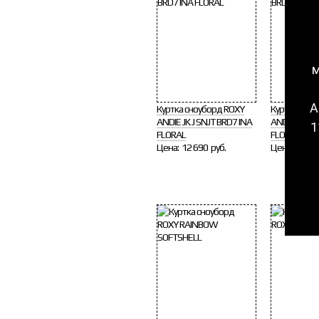
м
А
Куртка сноуборд ROXY
Куртка сноу
ANDIE JK J SNJT BRD7 INA
ANDIE JK J S
1
FLORAL
FLORAL
Цена:
12 690 руб.
Цена:
12 69