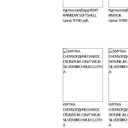
Куртка сноуборд ROXY
Куртка сноу
RAINBOW SOFTSHELL
RIVER JK
Цена:
8 590 руб.
Цена:
9 990 
КУРТКА
КУРТКА
СНОУБОРДИЧЕСКАЯ DC
СНОУБОРДИ
CRUISER Jkt J SNJT WEJ6
SKYLINE Jkt 
SILVER BIRCH MUD CLOTH
SILVER BIRC
A
A