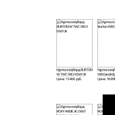
Куртка сноуборд BURTON
Куртка сноу
W TWC SRCH ENJY JK
WB Dandrid
Цена:
13 460 руб.
Цена:
16 89