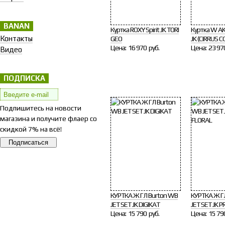
BANAN
Куртка ROXY Spirit JK TORI
Куртка W AK
Контакты
GEO
JK (CIRRUS 
Цена:
16 970 руб.
Цена:
23 97
Видео
ПОДПИСКА
Подпишитесь на новости
магазина и получите флаер со
скидкой 7% на всё!
КУРТКА Ж ГЛ Burton WB
КУРТКА Ж Г
JET SET JK DIGIKAT
JET SET JK 
Цена:
15 790 руб.
Цена:
15 79