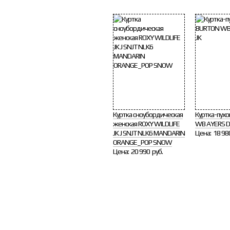
Куртка сноубордическая
Куртка-пух
женская ROXY WILDLIFE
WB AYERS 
JK J SNJT NLK6 MANDARIN
Цена:
18 98
ORANGE_POP SNOW
Цена:
20 990 руб.