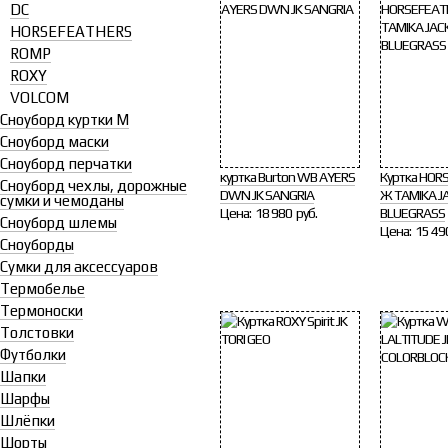
DC
HORSEFEATHERS
ROMP
ROXY
VOLCOM
Сноуборд куртки М
Сноуборд маски
Сноуборд перчатки
куртка Burton WB AYERS
Куртка HOR
Сноуборд чехлы, дорожные
DWN JK SANGRIA
Ж TAMIKA J
сумки и чемоданы
Цена:
18 980 руб.
BLUEGRASS
Сноуборд шлемы
Цена:
15 49
Сноуборды
Сумки для аксессуаров
Термобелье
Термоноски
Толстовки
Футболки
Шапки
Шарфы
Шлёпки
Шорты