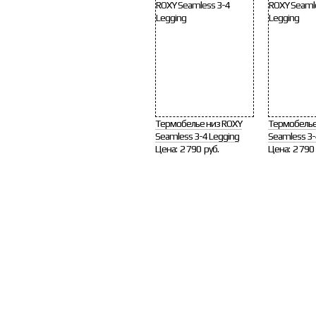
Термобелье низ ROXY
Термобелье
Seamless 3-4 Legging
Seamless 3-
Цена:
2 790 руб.
Цена:
2 790 