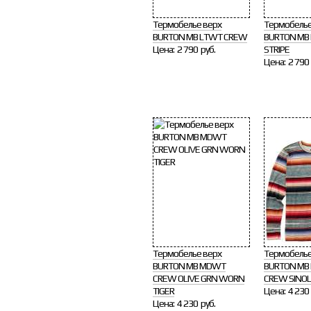
Термобелье верх
Термобелье
BURTON MB LTWT CREW
BURTON MB
Цена:
2 790 руб.
STRIPE
Цена:
2 790 
Термобелье верх
Термобелье
BURTON MB MDWT
BURTON MB
CREW OLIVE GRN WORN
CREW SINO
TIGER
Цена:
4 230 
Цена:
4 230 руб.