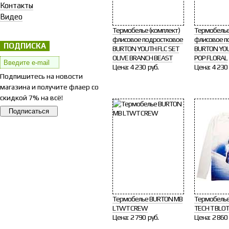
Контакты
Видео
Термобелье (комплект)
Термобелье
флисовое подростковое
флисовое п
ПОДПИСКА
BURTON YOUTH FLC SET
BURTON YOU
OLIVE BRANCH BEAST
POP FLORAL
Цена:
4 230 руб.
Цена:
4 230 
Подпишитесь на новости
магазина и получите флаер со
скидкой 7% на всё!
Термобелье BURTON MB
Термобель
LTWT CREW
TECH T BLO
Цена:
2 790 руб.
Цена:
2 860 