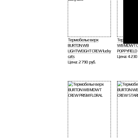
Термобелье верх
Термобелье
BURTON WB
WB MDWT C
LIGHTWEIGHT CREW lucky
POPPYFIELD
cats
Цена:
4 230 
Цена:
2 790 руб.