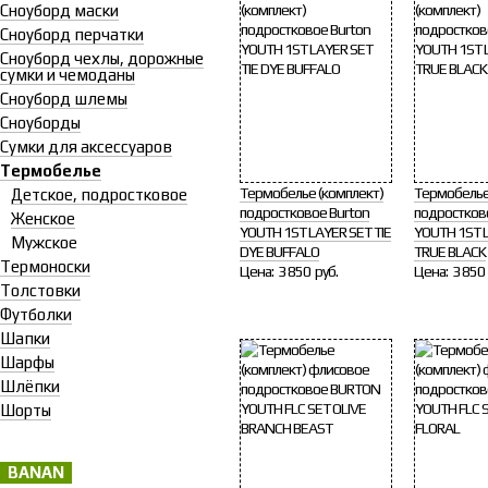
Сноуборд маски
Сноуборд перчатки
Сноуборд чехлы, дорожные
сумки и чемоданы
Сноуборд шлемы
Сноуборды
Сумки для аксессуаров
Термобелье
Термобелье (комплект)
Термобелье
Детское, подростковое
подростковое Burton
подростков
Женское
YOUTH 1ST LAYER SET TIE
YOUTH 1ST 
Мужское
DYE BUFFALO
TRUE BLACK
Термоноски
Цена:
3 850 руб.
Цена:
3 850 
Толстовки
Футболки
Шапки
Шарфы
Шлёпки
Шорты
BANAN