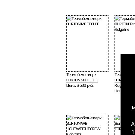
Термобелье верх
Термобелье
BURTON MB TECH T
BURTON Tech
Цена:
3 620 руб.
Ridgeline
Цена:
3 690 
м
А
1