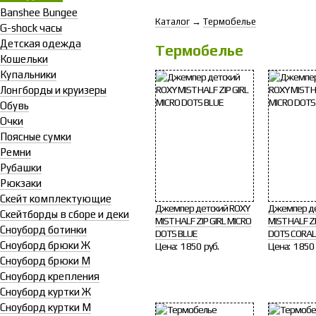
Banshee Bungee
Каталог
→
Термобелье
G-shock часы
Детская одежда
Термобелье
Кошельки
Купальники
Лонгборды и круизеры
Обувь
Очки
Поясные сумки
Ремни
Рубашки
Рюкзаки
Скейт комплектующие
Джемпер детский ROXY
Джемпер де
Скейтборды в сборе и деки
MIST HALF ZIP GIRL MICRO
MIST HALF ZI
Сноуборд ботинки
DOTS BLUE
DOTS CORAL
Сноуборд брюки Ж
Цена:
1 850 руб.
Цена:
1 850 
Сноуборд брюки М
Сноуборд крепления
Сноуборд куртки Ж
Сноуборд куртки М