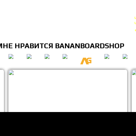
МНЕ НРАВИТСЯ BANANBOARDSHOP
лько НЕКОТОРЫЕ позиции из всего ассортимента. Добро пожаловать в ма