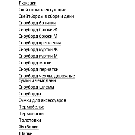
Рюкзаки
Скейт комплектующие
Скейтборды в сборе и деки
Сноуборд ботинки
Сноуборд брюки Ж
Сноуборд брюки М
Сноуборд крепления
Сноуборд куртки Ж
Сноуборд куртки М
Сноуборд маски
Сноуборд перчатки
Сноуборд чехлы, дорожные
сумки и чемоданы
Сноуборд шлемы
Сноуборды
Сумки для аксессуаров
Термобелье
Термоноски
Толстовки
Футболки
Шапки