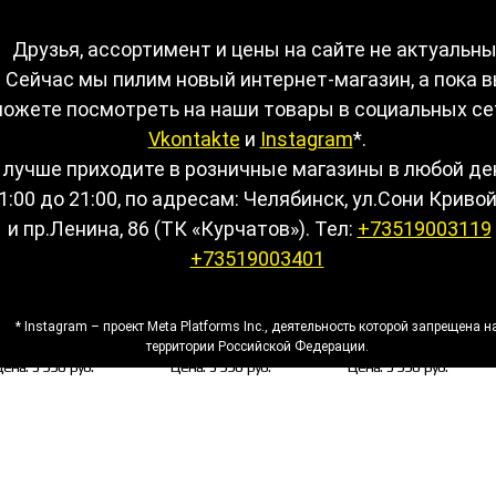
уизеры
→
Footwork
Друзья, ассортимент и цены на сайте не актуальны
Сейчас мы пилим новый интернет-магазин, а пока 
ожете посмотреть на наши товары в социальных се
Vkontakte
и
Instagram
*.
 лучше приходите в розничные магазины в любой де
1:00 до 21:00, по адресам: Челябинск, ул.Сони Кривой
и пр.Ленина, 86 (ТК «Курчатов»). Тел:
+73519003119
+73519003401
Круизер FOOTWORK
Круизер FOOTWORK
Круизер FOOTWORK
* Instagram – проект Meta Platforms Inc., деятельность которой запрещена н
SHELBY 23 RASTA
SHELBY 23' ORANGE
SHELBY 23'' NAUTICA
территории Российской Федерации.
Цена:
5 990 руб.
Цена:
5 990 руб.
Цена:
5 990 руб.