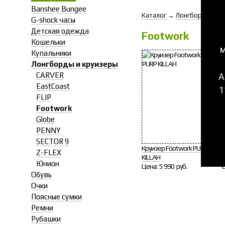
Banshee Bungee
Каталог
→
Лонгборды и кр
G-shock часы
Детская одежда
Footwork
Кошельки
м
Купальники
Лонгборды и круизеры
CARVER
А
EastCoast
1
FLIP
Footwork
Globe
PENNY
SECTOR 9
Круизер Footwork PURP
Z-FLEX
KILLAH
Юнион
Цена:
5 990 руб.
Обувь
Очки
Поясные сумки
Ремни
Рубашки