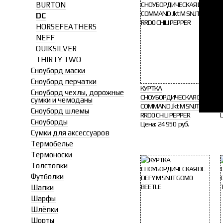
BURTON
DC
HORSEFEATHERS
NEFF
QUIKSILVER
THIRTY TWO
Сноуборд маски
Сноуборд перчатки
КУРТКА
Сноуборд чехлы, дорожные
СНОУБОРДИЧЕСКАЯ DC
D
сумки и чемоданы
COMMAND Jkt M SNJT
Сноуборд шлемы
RRD0 CHILI PEPPER
Сноуборды
Цена:
24 950 руб.
Сумки для аксессуаров
Термобелье
Термоноски
Толстовки
Футболки
Шапки
Шарфы
Шлёпки
Шорты