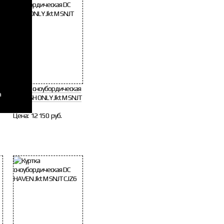
я
Куртка сноубордическая
а
T
DC CASH ONLY Jkt M SNJT
BLACK
Цена:
12 150 руб.