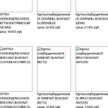
КУРТКА
Куртка сноубордическая
Куртка сноубордическа
СНОУБОРДИЧЕСКАЯ DC
DC DOWNHILL Jkt M SNJT
DC DOWNHILL Jkt M SNJ
DEFY M SNJT PRM0 SURF
B COPEN BLUE
(GPH6)
THE WEB
Цена:
22 450 руб.
Цена:
21 450 руб.
Цена:
14 650 руб.
КУРТКА
Куртка сноубордическая
Куртка сноубордическа
СНОУБОРДИЧЕСКАЯ DC
DC RAMPART Jkt M SNJT
DC RIPLEY Jkt M SNJT
MERCHANT Jkt M SNJT
BEETLE
ANTLERS
KVJ3 PONCHO STRIPE GS
Цена:
12 450 руб.
Цена:
13 450 руб.