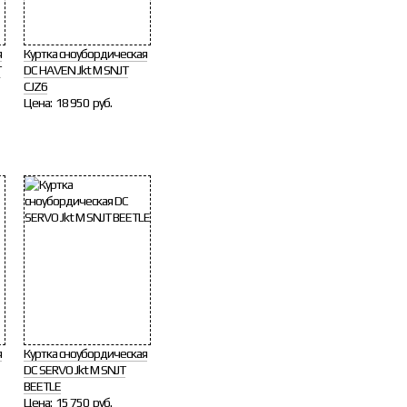
я
Куртка сноубордическая
T
DC HAVEN Jkt M SNJT
CJZ6
Цена:
18 950 руб.
я
Куртка сноубордическая
DC SERVO Jkt M SNJT
BEETLE
Цена:
15 750 руб.