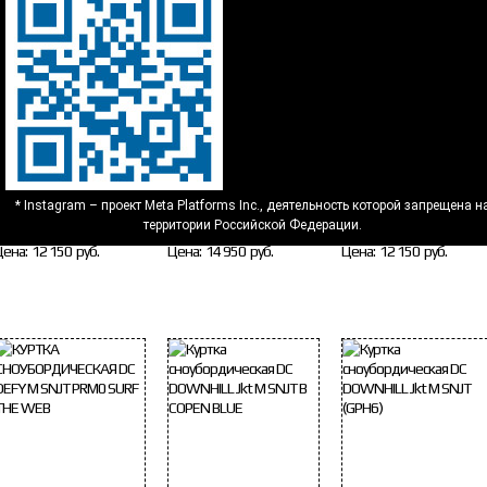
Куртка сноубордическая
Куртка сноубордическая
Куртка сноубордическа
* Instagram – проект Meta Platforms Inc., деятельность которой запрещена н
C CASH ONLY Jkt M SNJT
DC RIPLEY Jkt M SNJT
DC CASH ONLY Jkt M SNJ
территории Российской Федерации.
(CNE7)
WEJ0
(BMN0)
Цена:
12 150 руб.
Цена:
14 950 руб.
Цена:
12 150 руб.