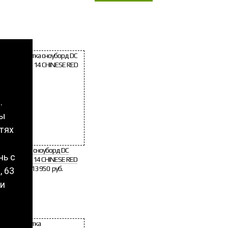
.
вы
тях
Куртка сноуборд DC
нь с
STAGE 14 CHINESE RED
Цена:
13 950 руб.
, 63
и