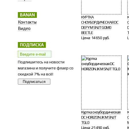
BANAN
КУРТКА
Контакты
СНОУБОРДИЧЕСКАЯ DC
DEFY M SNJT GQM0
Видео
BEETLE
Цена:
14 650 руб.
ПОДПИСКА
Подпишитесь на новости
магазина и получите флаер со
скидкой 7% на всё!
Куртка сноубордическая
DC HORIZON JK M SNJT
TGL0
Цена:
21 490 руб.