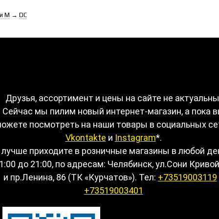
и М
→
DC
Друзья, ассортимент и цены на сайте не актуальны
Сейчас мы пилим новый интернет-магазин, а пока 
ожете посмотреть на наши товары в социальных се
Vkontakte
и
Instagram
*.
Куртка сноуборд DC DCLA
Куртка сноуборд DC
Куртка сноуборд DC
 лучше приходите в розничные магазины в любой де
kt M SNJT (KVJ0)
REALITY
SERVO 13
Цена:
12 950 руб.
Цена:
7 650 руб.
Цена:
8 980 руб.
1:00 до 21:00, по адресам: Челябинск, ул.Сони Кривой
и пр.Ленина, 86 (ТК «Курчатов»). Тел:
+73519003119
+73519003401