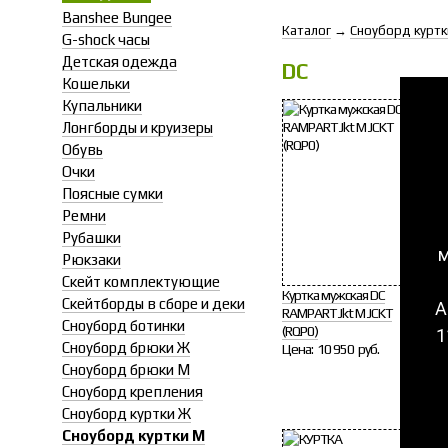
Banshee Bungee
Каталог
→
Сноуборд куртк
G-shock часы
Детская одежда
DC
Кошельки
Купальники
Лонгборды и круизеры
Обувь
Очки
Поясные сумки
Ремни
Рубашки
м
Рюкзаки
Скейт комплектующие
Куртка мужская DC
Скейтборды в сборе и деки
А
RAMPART Jkt M JCKT
J
Сноуборд ботинки
(RQP0)
1
Сноуборд брюки Ж
Цена:
10 950 руб.
Сноуборд брюки М
Сноуборд крепления
Сноуборд куртки Ж
Сноуборд куртки М