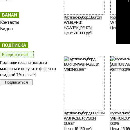
BANAN
Куртка сноуборд Burton
Куртка сно
Контакты
W LELAH JK
W TWC SRCH
HAWTSK_PELICN
Цена:
13 46
Видео
Цена:
20 380 руб.
ПОДПИСКА
Подпишитесь на новости
магазина и получите флаер со
скидкой 7% на всё!
Куртка сноуборд BURTON
Куртка сно
WB HAZEL JK VISION
WB HORIZON
QUEST
OOPS
Цена:
18 150 руб.
Цена:
13 16