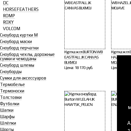
DC
HORSEFEATHERS
ROMP
ROXY
VOLCOM
Сноуборд куртки М
Сноуборд маски
Сноуборд перчатки
Куртка ж гл BURTON WB
Куртка ж г
Сноуборд чехлы, дорожные
EASTFALL JK CANVAS
HAZEL JK S
сумки и чемоданы
BLKMOJ
MOJAVE
Сноуборд шлемы
Цена:
18 170 руб.
Цена:
17 39
Сноуборды
Сумки для аксессуаров
Термобелье
Термоноски
Толстовки
Футболки
м
Шапки
Шарфы
А
Шлёпки
Шорты
1