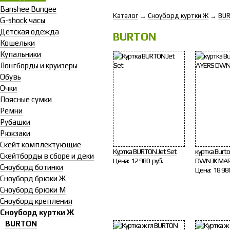
Banshee Bungee
Каталог
→
Сноуборд куртки Ж
→
BU
G-shock часы
Детская одежда
BURTON
Кошельки
Купальники
Лонгборды и круизеры
Обувь
Очки
Поясные сумки
Ремни
Рубашки
Рюкзаки
Скейт комплектующие
Куртка BURTON Jet Set
куртка Burt
Скейтборды в сборе и деки
Цена:
12 980 руб.
DWN JK MAR
Сноуборд ботинки
Цена:
18 98
Сноуборд брюки Ж
Сноуборд брюки М
Сноуборд крепления
Сноуборд куртки Ж
BURTON