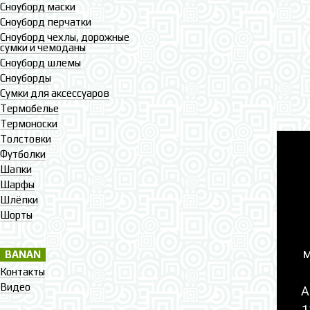
Сноуборд маски
Сноуборд перчатки
Сноуборд чехлы, дорожные
сумки и чемоданы
Сноуборд шлемы
Сноуборды
Сумки для аксессуаров
Термобелье
Термоноски
Толстовки
Футболки
Шапки
Шарфы
Шлёпки
Шорты
м
BANAN
Контакты
Видео
А
1