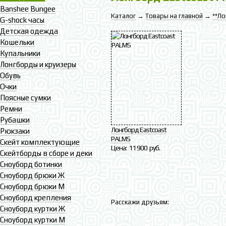
Banshee Bungee
Каталог
→
Товары на главной
→
**Л
G-shock часы
Детская одежда
Кошельки
Купальники
Лонгборды и круизеры
Обувь
Очки
Поясные сумки
Ремни
Рубашки
Лонгборд Eastcoast
Рюкзаки
PALMS
Скейт комплектующие
Цена:
11 900 руб.
Скейтборды в сборе и деки
Сноуборд ботинки
Сноуборд брюки Ж
Сноуборд брюки М
Сноуборд крепления
Расскажи друзьям:
Сноуборд куртки Ж
Сноуборд куртки М